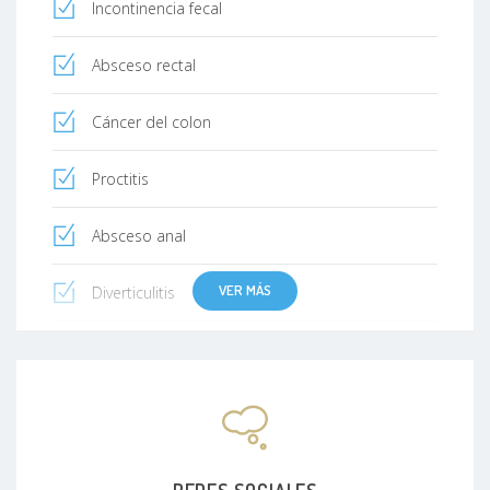
Incontinencia fecal
Absceso rectal
Cáncer del colon
Proctitis
Absceso anal
VER MÁS
Diverticulitis
Enfermedad inflamatoria intestinal
Prolapso rectal
Enfermedad pilonidal