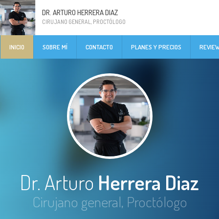
DR. ARTURO HERRERA DIAZ
CIRUJANO GENERAL, PROCTÓLOGO
INICIO
SOBRE MÍ
CONTACTO
PLANES Y PRECIOS
REVIE
Dr. Arturo
Herrera Diaz
Cirujano general, Proctólogo