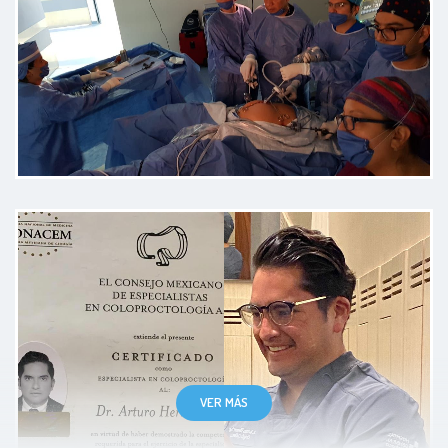
Desde la entrada un trato
excelente , el Doctor Arturo
Herrera es excepcional profesional
y gran ser humano junto con su
equipo, detalla los pasos y
resultados de una manera
extraordinaria! Dios los bendiga
enormemente!
Paciente
VER MÁS